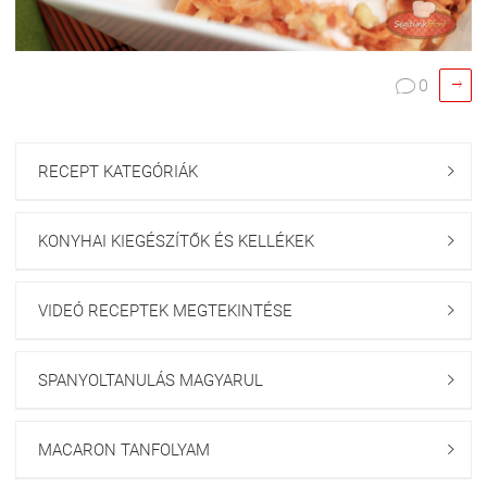

0

RECEPT KATEGÓRIÁK

KONYHAI KIEGÉSZÍTŐK ÉS KELLÉKEK

VIDEÓ RECEPTEK MEGTEKINTÉSE

SPANYOLTANULÁS MAGYARUL

MACARON TANFOLYAM
