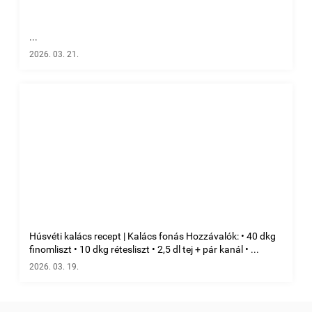
...
2026. 03. 21.
Húsvéti kalács recept | Kalács fonás Hozzávalók: • 40 dkg
finomliszt • 10 dkg rétesliszt • 2,5 dl tej + pár kanál • ...
2026. 03. 19.