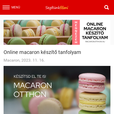

MENÜ
Online macaron készítő tanfolyam
Macaron, 2023. 11. 16.