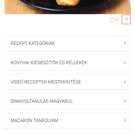

0

RECEPT KATEGÓRIÁK

KONYHAI KIEGÉSZÍTŐK ÉS KELLÉKEK

VIDEÓ RECEPTEK MEGTEKINTÉSE

SPANYOLTANULÁS MAGYARUL

MACARON TANFOLYAM
