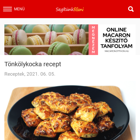

MENÜ
Tönkölykocka recept
Receptek, 2021. 06. 05.