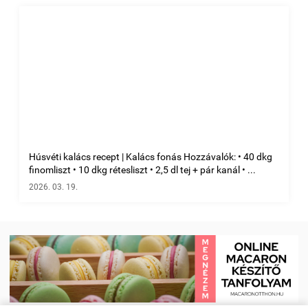
Húsvéti kalács recept | Kalács fonás Hozzávalók: • 40 dkg
finomliszt • 10 dkg rétesliszt • 2,5 dl tej + pár kanál • ...
2026. 03. 19.