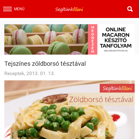

MENÜ
Tejszínes zöldborsó tésztával
Receptek, 2013. 01. 13.