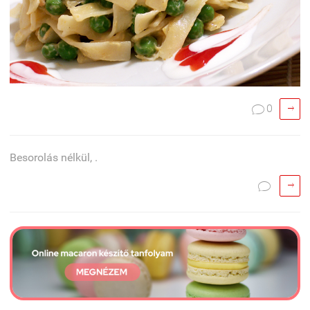

0

Besorolás nélkül, .

