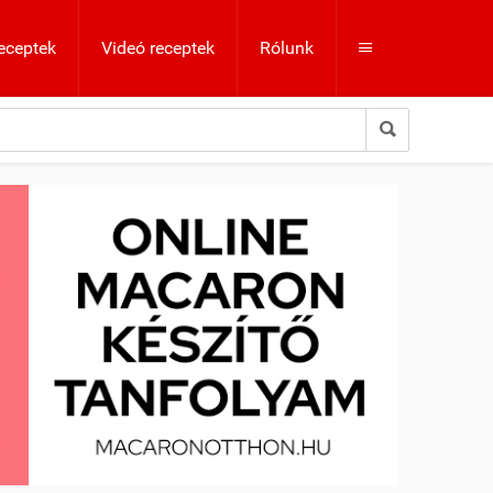
eceptek
Videó receptek
Rólunk

