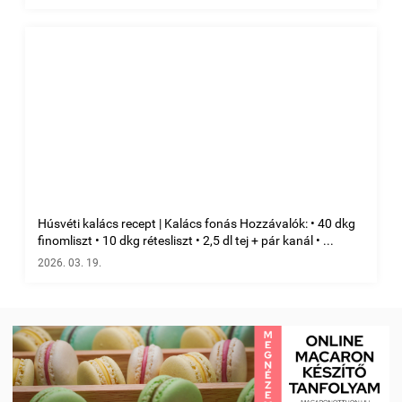
Húsvéti kalács recept | Kalács fonás Hozzávalók: • 40 dkg
finomliszt • 10 dkg rétesliszt • 2,5 dl tej + pár kanál • ...
2026. 03. 19.