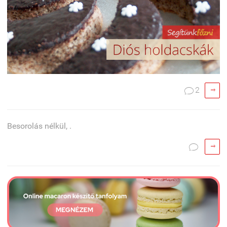

2

Besorolás nélkül, .

