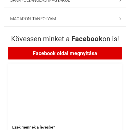
SPANYOLTANULÁS MAGYARUL

MACARON TANFOLYAM

Kövessen minket a
Facebook
on is!
Facebook oldal megnyitása
Ezek mennek a levesbe?