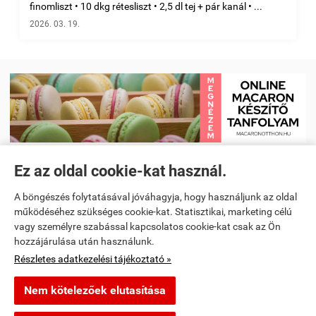
finomliszt • 10 dkg rétesliszt • 2,5 dl tej + pár kanál • ...
2026. 03. 19.
Ez az oldal cookie-kat használ.
Receptkönyv e-book és Étrendtervező app
|
Kezdőlap
|
Receptek
|
A böngészés folytatásával jóváhagyja, hogy használjunk az oldal
Videó receptek megtekintése
|
Macaron tanfolyam
|
működéséhez szükséges cookie-kat. Statisztikai, marketing célú
vagy személyre szabással kapcsolatos cookie-kat csak az Ön
Spanyoltanulás magyarul - Online spanyol oktató alkalmazás
|
hozzájárulása után használunk.
Részletes adatkezelési tájékoztató »
Konyhai kiegészítők és kellékek
Nem kötelezőek elutasítása
segitunkfozni.hu -
-
ÁSZF
-
Adatkezelési tájékoztató