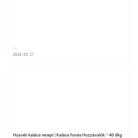
...
2026. 03. 21.
Húsvéti kalács recept | Kalács fonás Hozzávalók: • 40 dkg