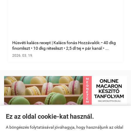
Húsvéti kalács recept | Kalács fonás Hozzávalók: • 40 dkg
finomliszt • 10 dkg rétesliszt • 2,5 dl tej + pár kanál • ...
2026. 03. 19.
Ez az oldal cookie-kat használ.
Receptkönyv e-book és Étrendtervező app
|
Kezdőlap
|
Receptek
|
A böngészés folytatásával jóváhagyja, hogy használjunk az oldal
Videó receptek megtekintése
|
Macaron tanfolyam
|