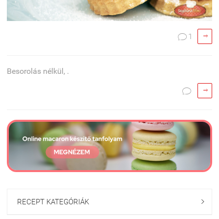

1

Besorolás nélkül, .


RECEPT KATEGÓRIÁK
