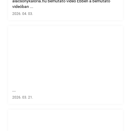
alacsonykaloria.hu bemutató videó Ebben a bemutató
videóban ...
2026. 04. 03.
...
2026. 03. 21.