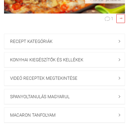

1

RECEPT KATEGÓRIÁK

KONYHAI KIEGÉSZÍTŐK ÉS KELLÉKEK

VIDEÓ RECEPTEK MEGTEKINTÉSE

SPANYOLTANULÁS MAGYARUL

MACARON TANFOLYAM
