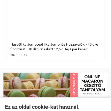
Húsvéti kalács recept | Kalács fonás Hozzávalók: • 40 dkg
finomliszt • 10 dkg rétesliszt • 2,5 dl tej + pár kanál • ...
2026. 03. 19.
Ez az oldal cookie-kat használ.
Receptkönyv e-book és Étrendtervező app
|
Kezdőlap
|
Receptek
|