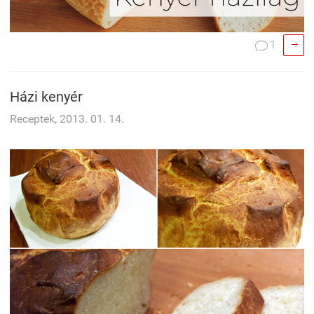

1

Házi kenyér
Receptek, 2013. 01. 14.