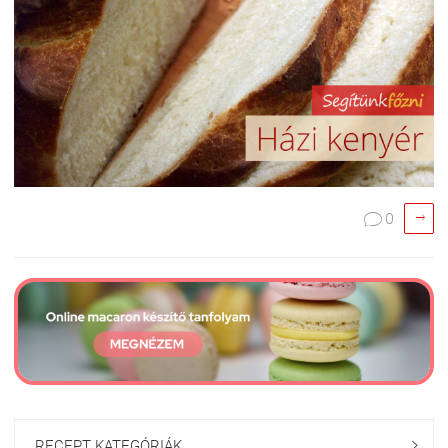

0

RECEPT KATEGÓRIÁK
