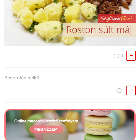

0

Besorolás nélkül, .

