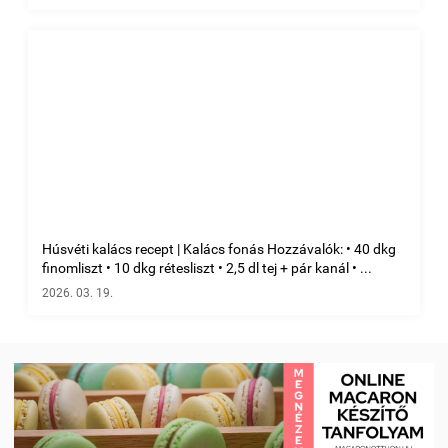
Húsvéti kalács recept | Kalács fonás Hozzávalók: • 40 dkg
finomliszt • 10 dkg rétesliszt • 2,5 dl tej + pár kanál • ...
2026. 03. 19.