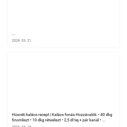
...
2026. 03. 21.
Húsvéti kalács recept | Kalács fonás Hozzávalók: • 40 dkg
finomliszt • 10 dkg rétesliszt • 2,5 dl tej + pár kanál • ...