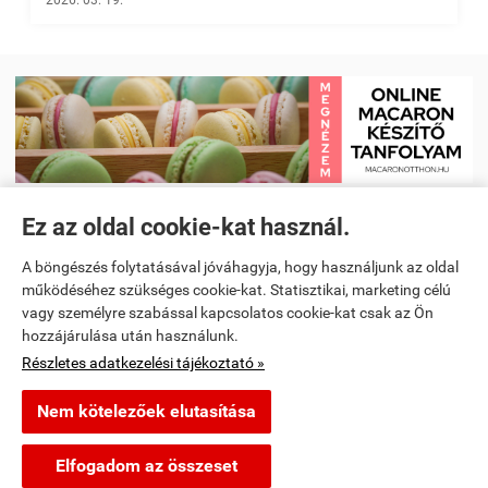
2026. 03. 19.
Ez az oldal cookie-kat használ.
Receptkönyv e-book és Étrendtervező app
|
Kezdőlap
|
Receptek
|
A böngészés folytatásával jóváhagyja, hogy használjunk az oldal
Videó receptek megtekintése
|
Macaron tanfolyam
|
működéséhez szükséges cookie-kat. Statisztikai, marketing célú
vagy személyre szabással kapcsolatos cookie-kat csak az Ön
Spanyoltanulás magyarul - Online spanyol oktató alkalmazás
|
hozzájárulása után használunk.
Részletes adatkezelési tájékoztató »
Konyhai kiegészítők és kellékek
Nem kötelezőek elutasítása
segitunkfozni.hu -
-
ÁSZF
-
Adatkezelési tájékoztató
Elfogadom az összeset
Webáruház készítés
a StartÜzlettel.