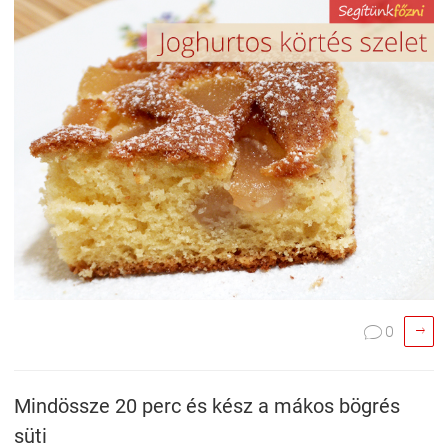

0

Mindössze 20 perc és kész a mákos bögrés
süti