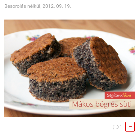
Besorolás nélkül, 2012. 09. 19.

1
