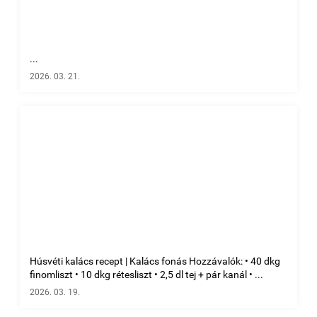
...
2026. 03. 21.
Húsvéti kalács recept | Kalács fonás Hozzávalók: • 40 dkg
finomliszt • 10 dkg rétesliszt • 2,5 dl tej + pár kanál • ...
2026. 03. 19.