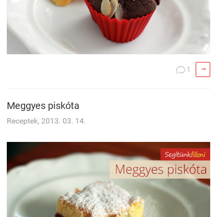

1

Meggyes piskóta
Receptek, 2013. 03. 14.