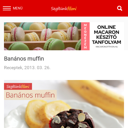

MENÜ
Banános muffin
Receptek, 2013. 03. 26.