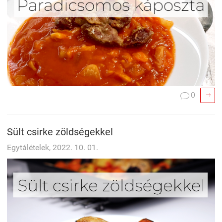

0

Sült csirke zöldségekkel
Egytálételek, 2022. 10. 01.