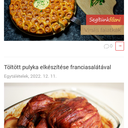

0

Töltött pulyka elkészítése franciasalátával
Egytálételek, 2022. 12. 11.