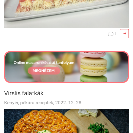

1

Virslis falatkák
Kenyér, pékáru receptek, 2022. 12. 28.