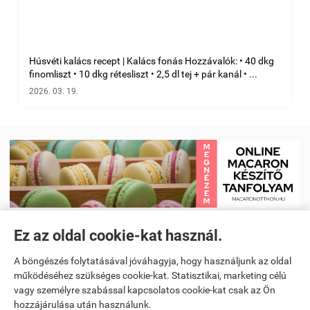
Húsvéti kalács recept | Kalács fonás Hozzávalók: • 40 dkg
finomliszt • 10 dkg rétesliszt • 2,5 dl tej + pár kanál • ...
2026. 03. 19.
Ez az oldal cookie-kat használ.
Receptkönyv e-book és Étrendtervező app
|
Kezdőlap
|
Receptek
|
A böngészés folytatásával jóváhagyja, hogy használjunk az oldal
Videó receptek megtekintése
|
Macaron tanfolyam
|
működéséhez szükséges cookie-kat. Statisztikai, marketing célú
vagy személyre szabással kapcsolatos cookie-kat csak az Ön
Spanyoltanulás magyarul - Online spanyol oktató alkalmazás
|
hozzájárulása után használunk.