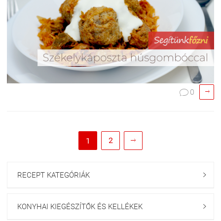

0

2
1

RECEPT KATEGÓRIÁK

KONYHAI KIEGÉSZÍTŐK ÉS KELLÉKEK
