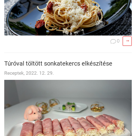

0

Túróval töltött sonkatekercs elkészítése
Receptek, 2022. 12. 29.