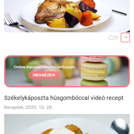

0

Székelykáposzta húsgombóccal videó recept
Receptek, 2020. 10. 28.