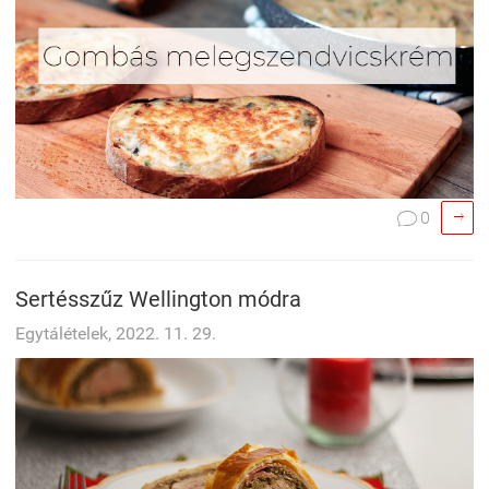

0

Sertésszűz Wellington módra
Egytálételek, 2022. 11. 29.