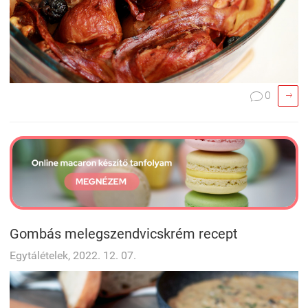

0

Gombás melegszendvicskrém recept
Egytálételek, 2022. 12. 07.