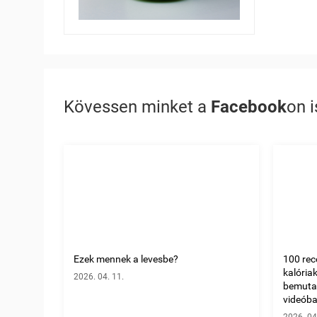
Kövessen minket a
Facebook
on i
Ezek mennek a levesbe?
100 rec
kalória
2026. 04. 11.
bemuta
videóban
2026. 04