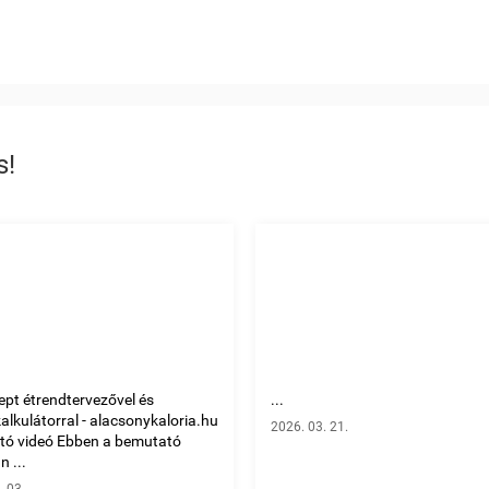
s!
ept étrendtervezővel és
...
kalkulátorral - alacsonykaloria.hu
2026. 03. 21.
tó videó Ebben a bemutató
 ...
. 03.