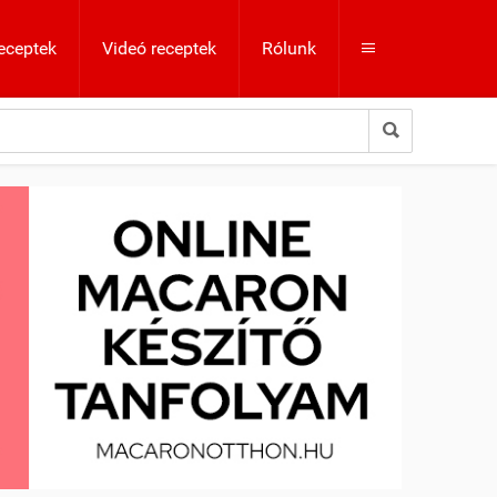
eceptek
Videó receptek
Rólunk

