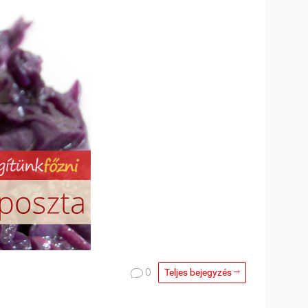

0
Teljes bejegyzés
