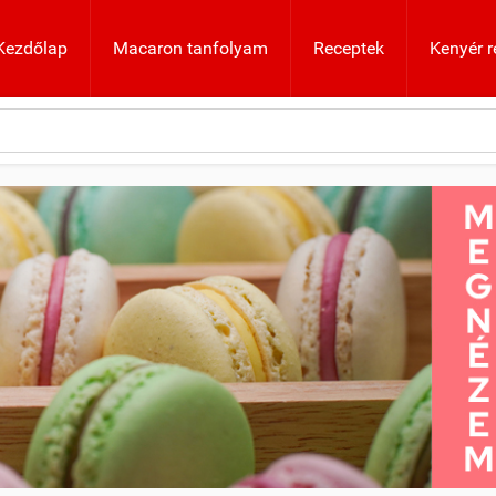
Kezdőlap
Macaron tanfolyam
Receptek
Kenyér r