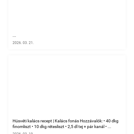
...
2026. 03. 21.
Húsvéti kalács recept | Kalács fonás Hozzávalók: • 40 dkg
finomliszt • 10 dkg rétesliszt • 2,5 dl tej + pár kanál • ...