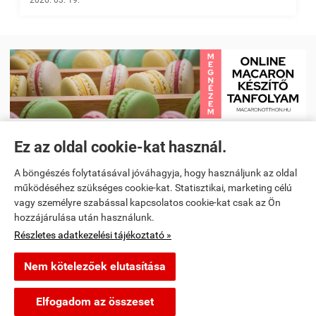
2026. 03. 19.
Ez az oldal cookie-kat használ.
Receptkönyv e-book és Étrendtervező app
|
Kezdőlap
|
Receptek
|
A böngészés folytatásával jóváhagyja, hogy használjunk az oldal
Videó receptek megtekintése
|
Macaron tanfolyam
|
működéséhez szükséges cookie-kat. Statisztikai, marketing célú
vagy személyre szabással kapcsolatos cookie-kat csak az Ön
Spanyoltanulás magyarul - Online spanyol oktató alkalmazás
|
hozzájárulása után használunk.
Részletes adatkezelési tájékoztató »
Konyhai kiegészítők és kellékek
Nem kötelezőek elutasítása
segitunkfozni.hu -
-
ÁSZF
-
Adatkezelési tájékoztató
Elfogadom az összeset
Webáruház készítés
a StartÜzlettel.