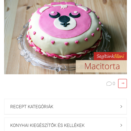

0

RECEPT KATEGÓRIÁK

KONYHAI KIEGÉSZÍTŐK ÉS KELLÉKEK
