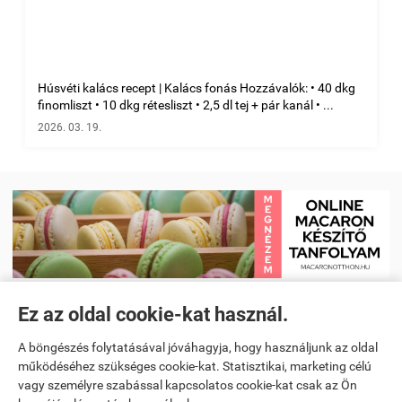
Húsvéti kalács recept | Kalács fonás Hozzávalók: • 40 dkg
finomliszt • 10 dkg rétesliszt • 2,5 dl tej + pár kanál • ...
2026. 03. 19.
Ez az oldal cookie-kat használ.
Receptkönyv e-book és Étrendtervező app
|
Kezdőlap
|
Receptek
|
A böngészés folytatásával jóváhagyja, hogy használjunk az oldal
Videó receptek megtekintése
|
Macaron tanfolyam
|
működéséhez szükséges cookie-kat. Statisztikai, marketing célú
vagy személyre szabással kapcsolatos cookie-kat csak az Ön
Spanyoltanulás magyarul - Online spanyol oktató alkalmazás
|