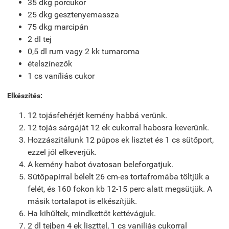
35 dkg porcukor
25 dkg gesztenyemassza
75 dkg marcipán
2 dl tej
0,5 dl rum vagy 2 kk tumaroma
ételszínezők
1 cs vaníliás cukor
Elkészítés:
12 tojásfehérjét kemény habbá verünk.
12 tojás sárgáját 12 ek cukorral habosra keverünk.
Hozzászitálunk 12 púpos ek lisztet és 1 cs sütőport,
ezzel jól elkeverjük.
A kemény habot óvatosan beleforgatjuk.
Sütőpapírral bélelt 26 cm-es tortafromába töltjük a
felét, és 160 fokon kb 12-15 perc alatt megsütjük. A
másik tortalapot is elkészítjük.
Ha kihűltek, mindkettőt kettévágjuk.
2 dl tejben 4 ek liszttel, 1 cs vaniliás cukorral