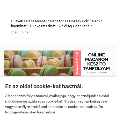
Húsvéti kalács recept | Kalács fonás Hozzávalók: • 40 dkg
finomliszt • 10 dkg rétesliszt • 2,5 dl tej + pár kanál • ...
2026. 03. 19.
Ez az oldal cookie-kat használ.
Receptkönyv e-book és Étrendtervező app
|
Kezdőlap
|
Receptek
|
A böngészés folytatásával jóváhagyja, hogy használjunk az oldal
Videó receptek megtekintése
|
Macaron tanfolyam
|
működéséhez szükséges cookie-kat. Statisztikai, marketing célú
vagy személyre szabással kapcsolatos cookie-kat csak az Ön
Spanyoltanulás magyarul - Online spanyol oktató alkalmazás
|
hozzájárulása után használunk.