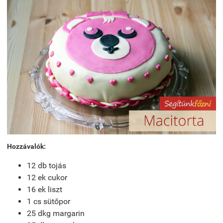
Hozzávalók:
12 db tojás
12 ek cukor
16 ek liszt
1 cs sütőpor
25 dkg margarin