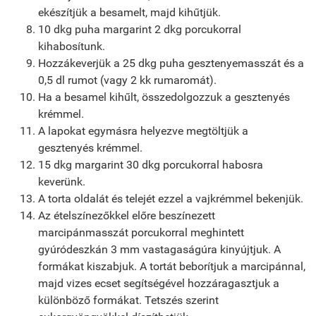
ekészítjük a besamelt, majd kihűtjük.
10 dkg puha margarint 2 dkg porcukorral
kihabosítunk.
Hozzákeverjük a 25 dkg puha gesztenyemasszát és a
0,5 dl rumot (vagy 2 kk rumaromát).
Ha a besamel kihűlt, összedolgozzuk a gesztenyés
krémmel.
A lapokat egymásra helyezve megtöltjük a
gesztenyés krémmel.
15 dkg margarint 30 dkg porcukorral habosra
keverünk.
A torta oldalát és telejét ezzel a vajkrémmel bekenjük.
Az ételszínezőkkel előre beszínezett
marcipánmasszát porcukorral meghintett
gyúródeszkán 3 mm vastagaságúra kinyújtjuk. A
formákat kiszabjuk. A tortát beborítjuk a marcipánnal,
majd vizes ecset segítségével hozzáragasztjuk a
különböző formákat. Tetszés szerint