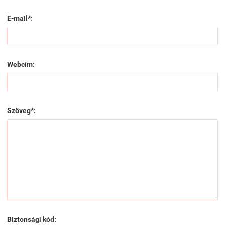
E-mail*:
Webcím:
Szöveg*:
Biztonsági kód: