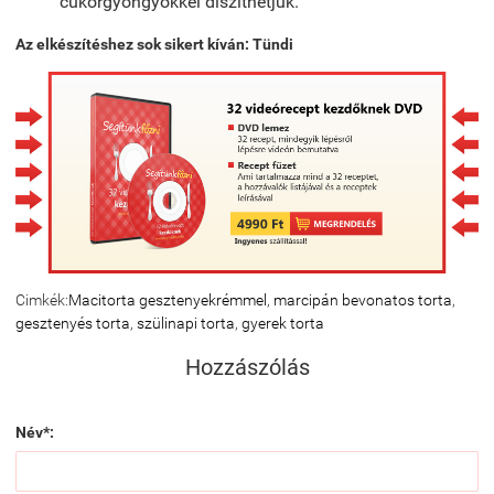
cukorgyöngyökkel díszíthetjük.
Az elkészítéshez sok sikert kíván: Tündi
Cimkék:
Macitorta gesztenyekrémmel
,
marcipán bevonatos torta
,
gesztenyés torta
,
szülinapi torta
,
gyerek torta
Hozzászólás
Név*: