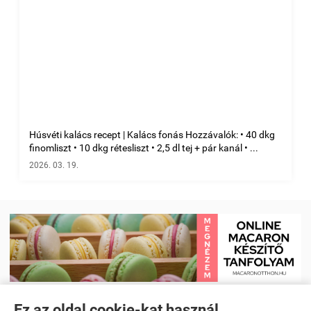
Húsvéti kalács recept | Kalács fonás Hozzávalók: • 40 dkg
finomliszt • 10 dkg rétesliszt • 2,5 dl tej + pár kanál • ...
2026. 03. 19.
Ez az oldal cookie-kat használ.
Receptkönyv e-book és Étrendtervező app
|
Kezdőlap
|
Receptek
|