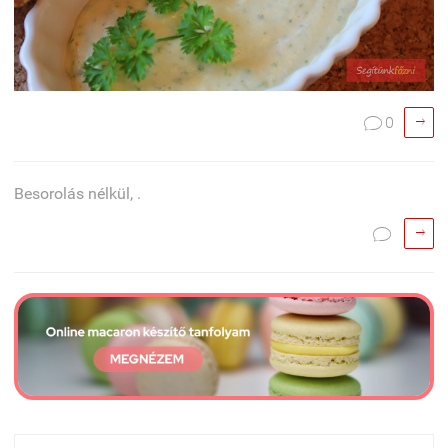

0

Besorolás nélkül, .

