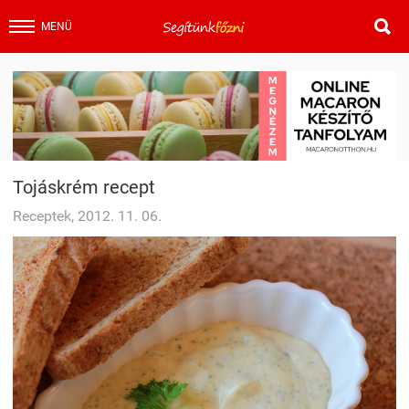

MENÜ
Tojáskrém recept
Receptek, 2012. 11. 06.