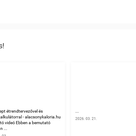
s!
ept étrendtervezővel és
...
kalkulátorral - alacsonykaloria.hu
2026. 03. 21.
tó videó Ebben a bemutató
 ...
. 03.