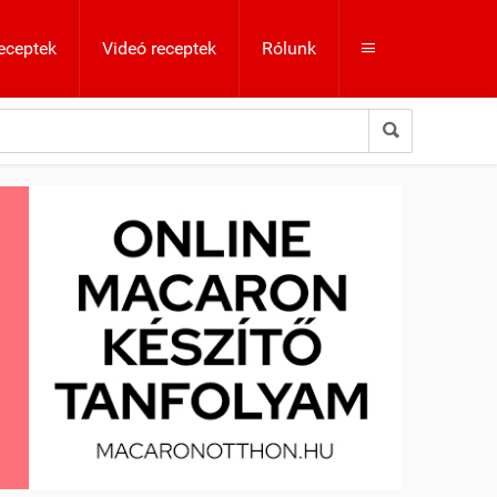
eceptek
Videó receptek
Rólunk

