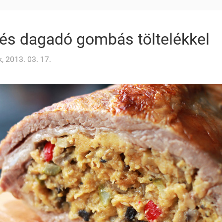
tés dagadó gombás töltelékkel
, 2013. 03. 17.