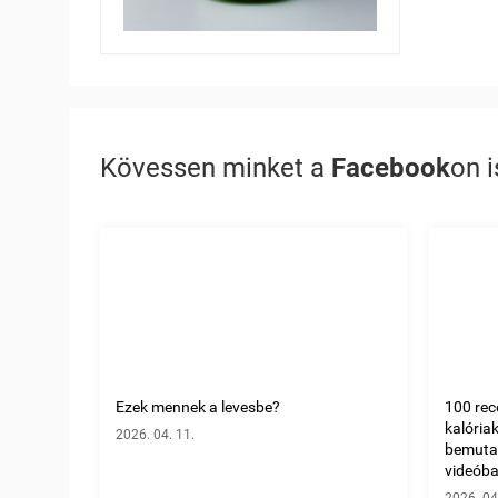
Kövessen minket a
Facebook
on i
Ezek mennek a levesbe?
100 rec
kalória
2026. 04. 11.
bemuta
videóban
2026. 04