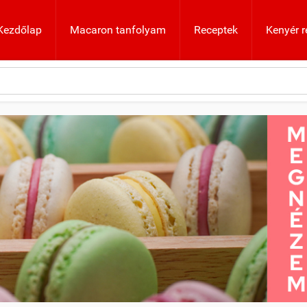
Kezdőlap
Macaron tanfolyam
Receptek
Kenyér r