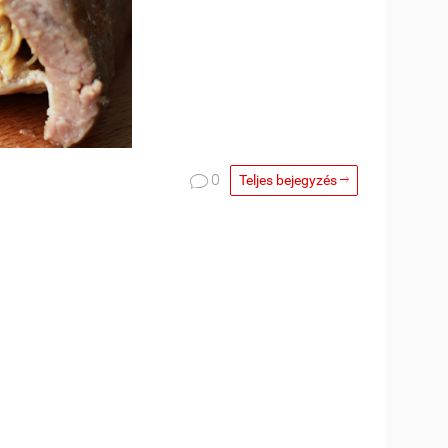

0
Teljes bejegyzés
