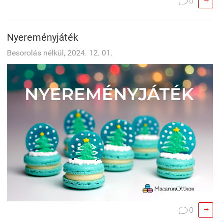

0

Nyereményjáték
Besorolás nélkül, 2024. 12. 01.

0
