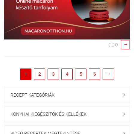

0

2
3
4
5
6
1

RECEPT KATEGÓRIÁK

KONYHAI KIEGÉSZÍTŐK ÉS KELLÉKEK

VIDEÓ RECEPTEK MEGTEKINTÉSE
