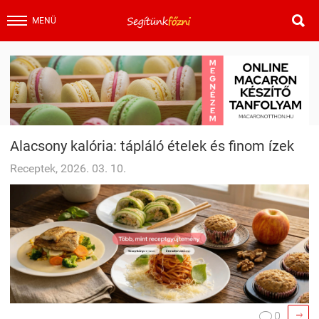

MENÜ
Alacsony kalória: tápláló ételek és finom ízek
Receptek, 2026. 03. 10.

0
