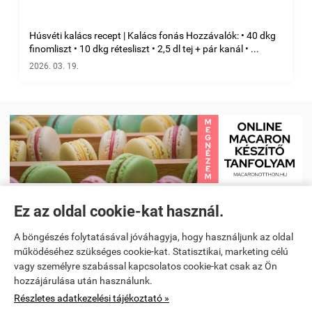
Húsvéti kalács recept | Kalács fonás Hozzávalók: • 40 dkg
finomliszt • 10 dkg rétesliszt • 2,5 dl tej + pár kanál • ...
2026. 03. 19.
Ez az oldal cookie-kat használ.
Receptkönyv e-book és Étrendtervező app
|
Kezdőlap
|
Receptek
|
A böngészés folytatásával jóváhagyja, hogy használjunk az oldal
Videó receptek megtekintése
|
Macaron tanfolyam
|
működéséhez szükséges cookie-kat. Statisztikai, marketing célú
vagy személyre szabással kapcsolatos cookie-kat csak az Ön
Spanyoltanulás magyarul - Online spanyol oktató alkalmazás
|
hozzájárulása után használunk.
Részletes adatkezelési tájékoztató »
Konyhai kiegészítők és kellékek