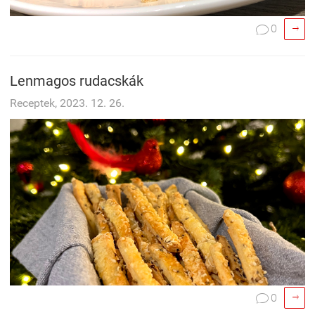

0

Lenmagos rudacskák
Receptek, 2023. 12. 26.

0
