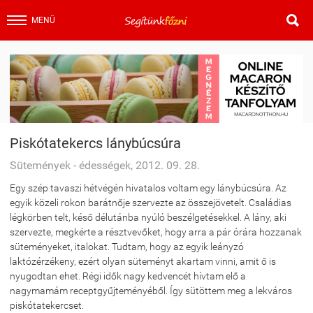

MENÜ
Piskótatekercs lánybúcsúra
Sütemények - édességek, 2012. 09. 28.
Egy szép tavaszi hétvégén hivatalos voltam egy lánybúcsúra. Az
egyik közeli rokon barátnője szervezte az összejövetelt. Családias
légkörben telt, késő délutánba nyúló beszélgetésekkel. A lány, aki
szervezte, megkérte a résztvevőket, hogy arra a pár órára hozzanak
süteményeket, italokat. Tudtam, hogy az egyik leányzó
laktózérzékeny, ezért olyan süteményt akartam vinni, amit ő is
nyugodtan ehet. Régi idők nagy kedvencét hívtam elő a
nagymamám receptgyűjteményéből. Így sütöttem meg a lekváros
piskótatekercset.