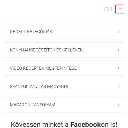

1

RECEPT KATEGÓRIÁK

KONYHAI KIEGÉSZÍTŐK ÉS KELLÉKEK

VIDEÓ RECEPTEK MEGTEKINTÉSE

SPANYOLTANULÁS MAGYARUL

MACARON TANFOLYAM

Kövessen minket a
Facebook
on is!