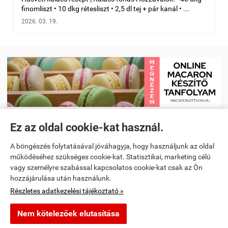
finomliszt • 10 dkg rétesliszt • 2,5 dl tej + pár kanál • ...
2026. 03. 19.
Ez az oldal cookie-kat használ.
Receptkönyv e-book és Étrendtervező app
|
Kezdőlap
|
Receptek
|
A böngészés folytatásával jóváhagyja, hogy használjunk az oldal
Videó receptek megtekintése
|
Macaron tanfolyam
|
működéséhez szükséges cookie-kat. Statisztikai, marketing célú
vagy személyre szabással kapcsolatos cookie-kat csak az Ön
Spanyoltanulás magyarul - Online spanyol oktató alkalmazás
|
hozzájárulása után használunk.
Részletes adatkezelési tájékoztató »
Konyhai kiegészítők és kellékek
Nem kötelezőek elutasítása
segitunkfozni.hu -
-
ÁSZF
-
Adatkezelési tájékoztató