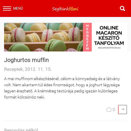

MENÜ
Joghurtos muffin
Receptek, 2012. 11. 15.
A mai muffinom elkészítésénél, célom a könnyedség és a látvány
volt. Nem akartam túl édes finomságot, hogy a joghurt lágysága
legyen érezhető. A krémréteg textúrája pedig igazán különleges
formát kölcsönöz neki.

0

Besorolás nélkül, .