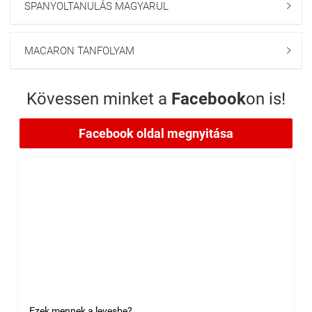
SPANYOLTANULÁS MAGYARUL

MACARON TANFOLYAM

Kövessen minket a
Facebook
on is!
Facebook oldal megnyitása
Ezek mennek a levesbe?