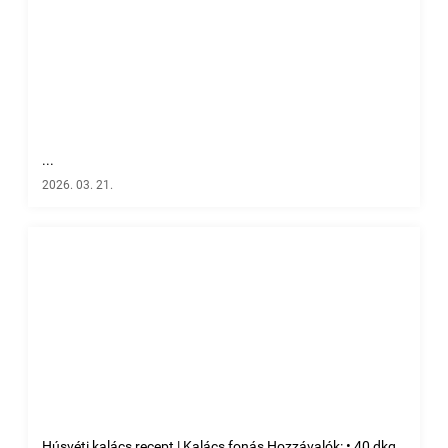
...
2026. 03. 21.
Húsvéti kalács recept | Kalács fonás Hozzávalók: • 40 dkg