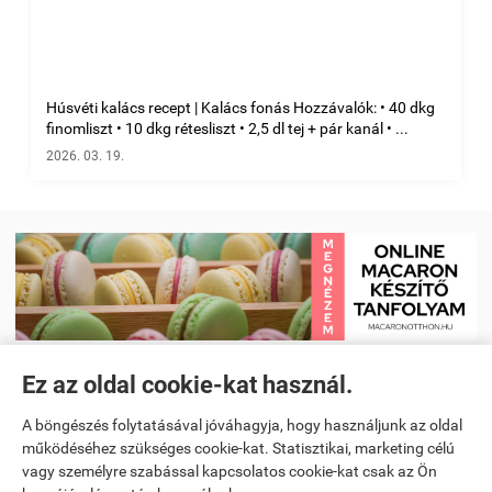
Húsvéti kalács recept | Kalács fonás Hozzávalók: • 40 dkg
finomliszt • 10 dkg rétesliszt • 2,5 dl tej + pár kanál • ...
2026. 03. 19.
Ez az oldal cookie-kat használ.
Receptkönyv e-book és Étrendtervező app
|
Kezdőlap
|
Receptek
|
A böngészés folytatásával jóváhagyja, hogy használjunk az oldal
Videó receptek megtekintése
|
Macaron tanfolyam
|
működéséhez szükséges cookie-kat. Statisztikai, marketing célú
vagy személyre szabással kapcsolatos cookie-kat csak az Ön
Spanyoltanulás magyarul - Online spanyol oktató alkalmazás
|