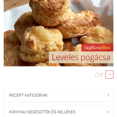

0

RECEPT KATEGÓRIÁK

KONYHAI KIEGÉSZÍTŐK ÉS KELLÉKEK
