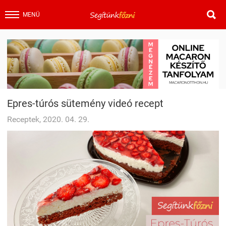

MENÜ
Epres-túrós sütemény videó recept
Receptek, 2020. 04. 29.