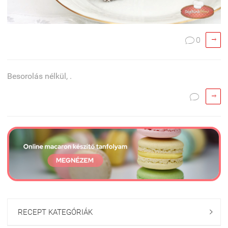

0

Besorolás nélkül, .


RECEPT KATEGÓRIÁK
