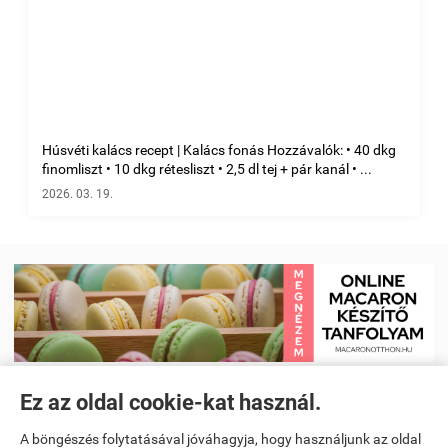
Húsvéti kalács recept | Kalács fonás Hozzávalók: • 40 dkg
finomliszt • 10 dkg rétesliszt • 2,5 dl tej + pár kanál • ...
2026. 03. 19.
Ez az oldal cookie-kat használ.
Receptkönyv e-book és Étrendtervező app
|
Kezdőlap
|
Receptek
|
A böngészés folytatásával jóváhagyja, hogy használjunk az oldal
Videó receptek megtekintése
|
Macaron tanfolyam
|