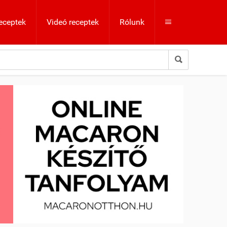
eceptek
Videó receptek
Rólunk

