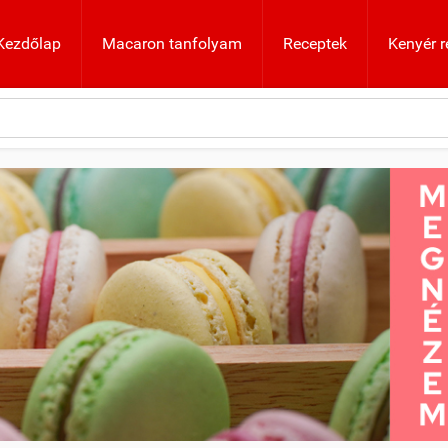
Kezdőlap
Macaron tanfolyam
Receptek
Kenyér r