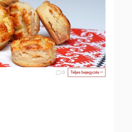

0
Teljes bejegyzés
