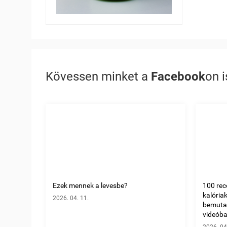
Kövessen minket a
Facebook
on i
Ezek mennek a levesbe?
100 rec
kalória
2026. 04. 11.
bemuta
videóban
2026. 04