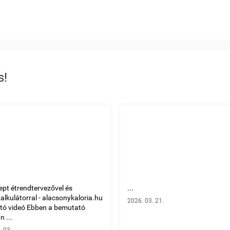
s!
ept étrendtervezővel és
...
kalkulátorral - alacsonykaloria.hu
2026. 03. 21.
tó videó Ebben a bemutató
 ...
. 03.