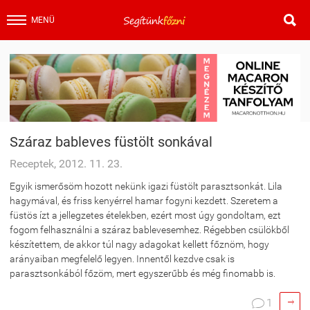

MENÜ
Száraz bableves füstölt sonkával
Receptek, 2012. 11. 23.
Egyik ismerősöm hozott nekünk igazi füstölt parasztsonkát. Lila
hagymával, és friss kenyérrel hamar fogyni kezdett. Szeretem a
füstös ízt a jellegzetes ételekben, ezért most úgy gondoltam, ezt
fogom felhasználni a száraz bablevesemhez. Régebben csülökből
készítettem, de akkor túl nagy adagokat kellett főznöm, hogy
arányaiban megfelelő legyen. Innentől kezdve csak is
parasztsonkából főzöm, mert egyszerűbb és még finomabb is.

1
