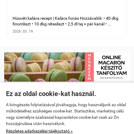
Húsvéti kalács recept | Kalács fonás Hozzávalók: • 40 dkg
finomliszt • 10 dkg rétesliszt • 2,5 dl tej + pár kanál • ...
2026. 03. 19.
Ez az oldal cookie-kat használ.
Receptkönyv e-book és Étrendtervező app
|
Kezdőlap
|
Receptek
|
A böngészés folytatásával jóváhagyja, hogy használjunk az oldal
Videó receptek megtekintése
|
Macaron tanfolyam
|
működéséhez szükséges cookie-kat. Statisztikai, marketing célú
vagy személyre szabással kapcsolatos cookie-kat csak az Ön
Spanyoltanulás magyarul - Online spanyol oktató alkalmazás
|
hozzájárulása után használunk.
Részletes adatkezelési tájékoztató »
Konyhai kiegészítők és kellékek