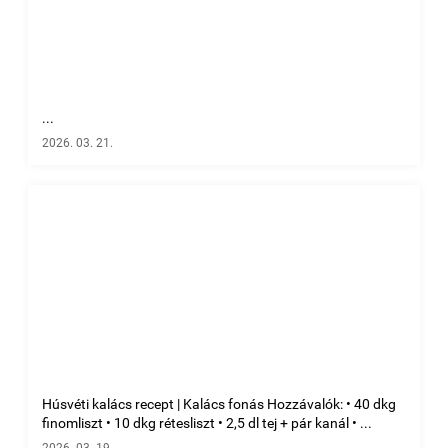
...
2026. 03. 21.
Húsvéti kalács recept | Kalács fonás Hozzávalók: • 40 dkg
finomliszt • 10 dkg rétesliszt • 2,5 dl tej + pár kanál • ...