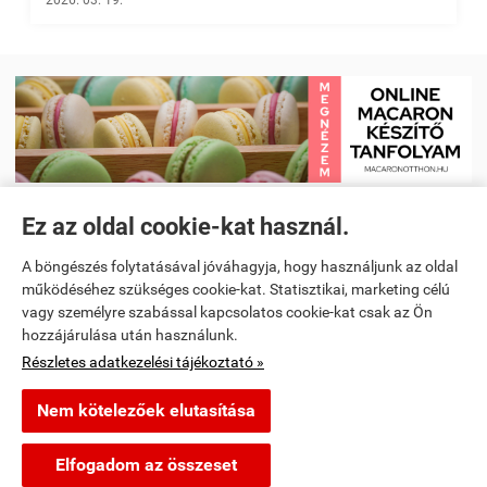
2026. 03. 19.
Ez az oldal cookie-kat használ.
Receptkönyv e-book és Étrendtervező app
|
Kezdőlap
|
Receptek
|
A böngészés folytatásával jóváhagyja, hogy használjunk az oldal
Videó receptek megtekintése
|
Macaron tanfolyam
|
működéséhez szükséges cookie-kat. Statisztikai, marketing célú
vagy személyre szabással kapcsolatos cookie-kat csak az Ön
Spanyoltanulás magyarul - Online spanyol oktató alkalmazás
|
hozzájárulása után használunk.
Részletes adatkezelési tájékoztató »
Konyhai kiegészítők és kellékek
Nem kötelezőek elutasítása
segitunkfozni.hu -
-
ÁSZF
-
Adatkezelési tájékoztató
Elfogadom az összeset
Webáruház készítés
a StartÜzlettel.