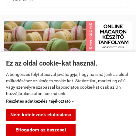
2026. 03. 19.
Ez az oldal cookie-kat használ.
Receptkönyv e-book és Étrendtervező app
|
Kezdőlap
|
Receptek
|
A böngészés folytatásával jóváhagyja, hogy használjunk az oldal
Videó receptek megtekintése
|
Macaron tanfolyam
|
működéséhez szükséges cookie-kat. Statisztikai, marketing célú
vagy személyre szabással kapcsolatos cookie-kat csak az Ön
Spanyoltanulás magyarul - Online spanyol oktató alkalmazás
|
hozzájárulása után használunk.
Részletes adatkezelési tájékoztató »
Konyhai kiegészítők és kellékek
Nem kötelezőek elutasítása
segitunkfozni.hu -
-
ÁSZF
-
Adatkezelési tájékoztató
Elfogadom az összeset
Webáruház készítés
a StartÜzlettel.