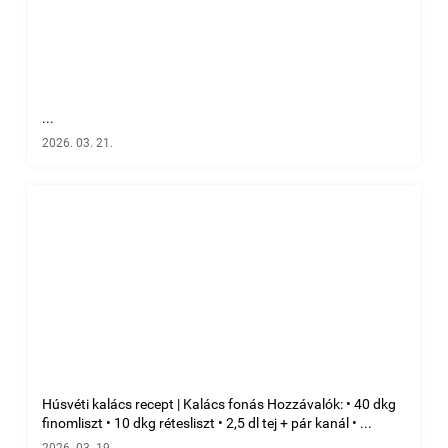
...
2026. 03. 21.
Húsvéti kalács recept | Kalács fonás Hozzávalók: • 40 dkg
finomliszt • 10 dkg rétesliszt • 2,5 dl tej + pár kanál • ...