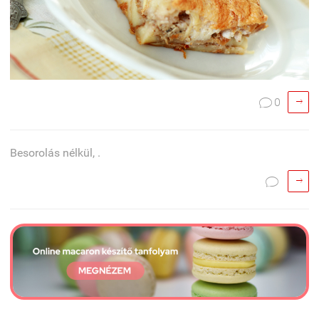

0

Besorolás nélkül, .

