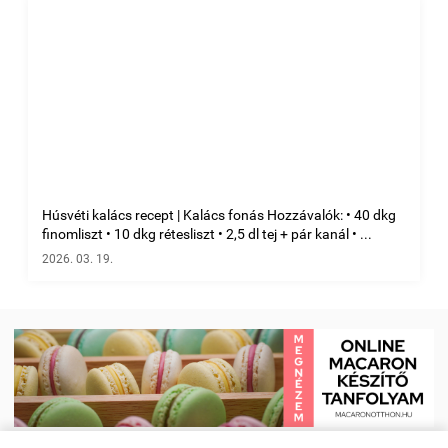
Húsvéti kalács recept | Kalács fonás Hozzávalók: • 40 dkg
finomliszt • 10 dkg rétesliszt • 2,5 dl tej + pár kanál • ...
2026. 03. 19.