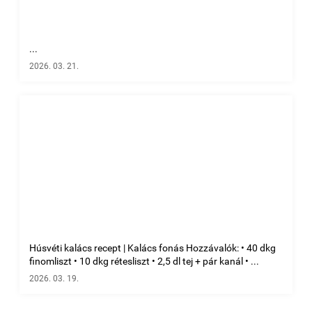
...
2026. 03. 21.
Húsvéti kalács recept | Kalács fonás Hozzávalók: • 40 dkg
finomliszt • 10 dkg rétesliszt • 2,5 dl tej + pár kanál • ...
2026. 03. 19.