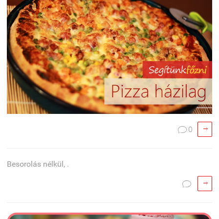

0

Besorolás nélkül, .

