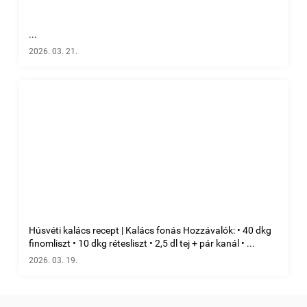
...
2026. 03. 21.
Húsvéti kalács recept | Kalács fonás Hozzávalók: • 40 dkg
finomliszt • 10 dkg rétesliszt • 2,5 dl tej + pár kanál • ...
2026. 03. 19.