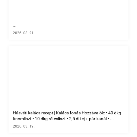
...
2026. 03. 21.
Húsvéti kalács recept | Kalács fonás Hozzávalók: • 40 dkg
finomliszt • 10 dkg rétesliszt • 2,5 dl tej + pár kanál • ...
2026. 03. 19.