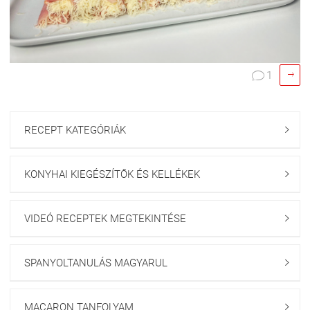

1

RECEPT KATEGÓRIÁK

KONYHAI KIEGÉSZÍTŐK ÉS KELLÉKEK

VIDEÓ RECEPTEK MEGTEKINTÉSE

SPANYOLTANULÁS MAGYARUL

MACARON TANFOLYAM
