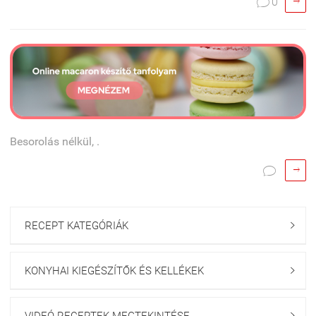

0

Besorolás nélkül, .


RECEPT KATEGÓRIÁK

KONYHAI KIEGÉSZÍTŐK ÉS KELLÉKEK

