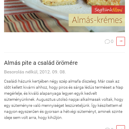

0

Almás pite a család örömére
Besorolás nélkül, 2012. 09. 08.
Családi házunk kertjében négy szép almafa díszeleg. Már csak az
időt kellett kivárni ahhoz, hogy piros és sárga lédús terméseit a Nap
megérlelje, és kiváló alapanyaga legyen egyik kedvelt
süteményünknek. Augusztus utolsó napjai alkalmasak voltak, hogy
egy süteményre való mennyiséget leszüreteljünk. Így készítettem el
nagyon egyszerűen és gyorsan a hétvégi süteményt, aminek szinte
ideje sem volt arra, hogy kihűljön.