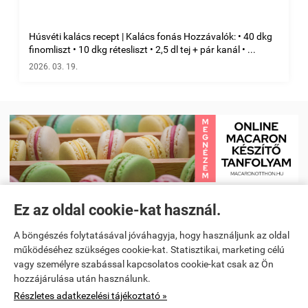
Húsvéti kalács recept | Kalács fonás Hozzávalók: • 40 dkg
finomliszt • 10 dkg rétesliszt • 2,5 dl tej + pár kanál • ...
2026. 03. 19.
Ez az oldal cookie-kat használ.
Receptkönyv e-book és Étrendtervező app
|
Kezdőlap
|
Receptek
|
A böngészés folytatásával jóváhagyja, hogy használjunk az oldal
Videó receptek megtekintése
|
Macaron tanfolyam
|
működéséhez szükséges cookie-kat. Statisztikai, marketing célú
vagy személyre szabással kapcsolatos cookie-kat csak az Ön
Spanyoltanulás magyarul - Online spanyol oktató alkalmazás
|
hozzájárulása után használunk.
Részletes adatkezelési tájékoztató »
Konyhai kiegészítők és kellékek