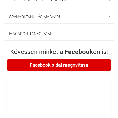
VIDEÓ RECEPTEK MEGTEKINTÉSE
SPANYOLTANULÁS MAGYARUL

MACARON TANFOLYAM

Kövessen minket a
Facebook
on is!
Facebook oldal megnyitása