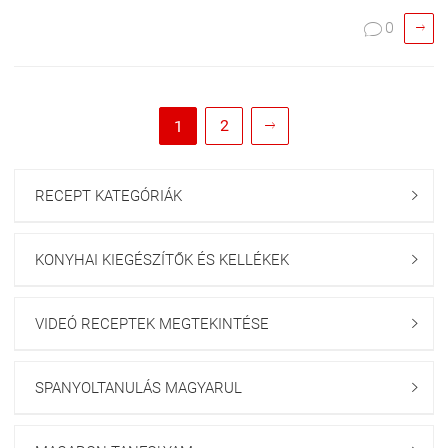

0

2
1

RECEPT KATEGÓRIÁK

KONYHAI KIEGÉSZÍTŐK ÉS KELLÉKEK

VIDEÓ RECEPTEK MEGTEKINTÉSE

SPANYOLTANULÁS MAGYARUL
