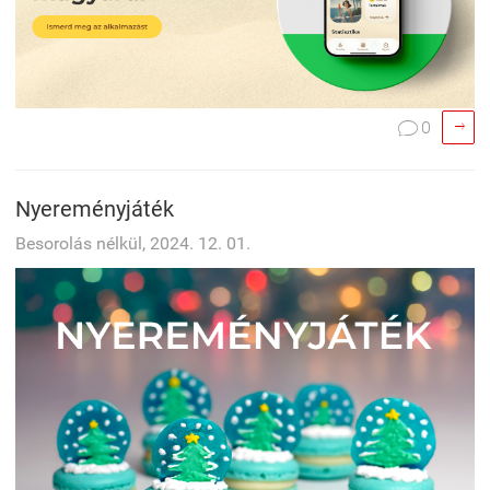

0

Nyereményjáték
Besorolás nélkül, 2024. 12. 01.