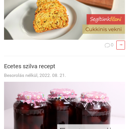

0

Ecetes szilva recept
Besorolás nélkül, 2022. 08. 21.