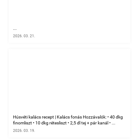
...
2026. 03. 21.
Húsvéti kalács recept | Kalács fonás Hozzávalók: • 40 dkg
finomliszt • 10 dkg rétesliszt • 2,5 dl tej + pár kanál • ...
2026. 03. 19.