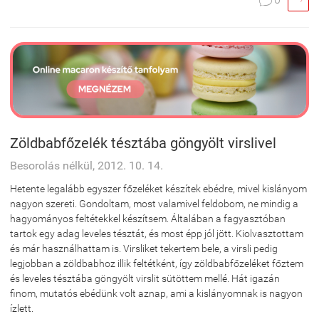

Zöldbabfőzelék tésztába göngyölt virslivel
Besorolás nélkül, 2012. 10. 14.
Hetente legalább egyszer főzeléket készítek ebédre, mivel kislányom
nagyon szereti. Gondoltam, most valamivel feldobom, ne mindig a
hagyományos feltétekkel készítsem. Általában a fagyasztóban
tartok egy adag leveles tésztát, és most épp jól jött. Kiolvasztottam
és már használhattam is. Virsliket tekertem bele, a virsli pedig
legjobban a zöldbabhoz illik feltétként, így zöldbabfőzeléket főztem
és leveles tésztába göngyölt virslit sütöttem mellé. Hát igazán
finom, mutatós ebédünk volt aznap, ami a kislányomnak is nagyon
ízlett.