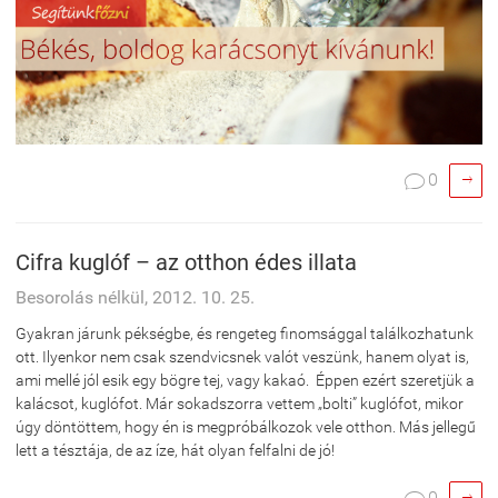

0

Cifra kuglóf – az otthon édes illata
Besorolás nélkül, 2012. 10. 25.
Gyakran járunk pékségbe, és rengeteg finomsággal találkozhatunk
ott. Ilyenkor nem csak szendvicsnek valót veszünk, hanem olyat is,
ami mellé jól esik egy bögre tej, vagy kakaó. Éppen ezért szeretjük a
kalácsot, kuglófot. Már sokadszorra vettem „bolti” kuglófot, mikor
úgy döntöttem, hogy én is megpróbálkozok vele otthon. Más jellegű
lett a tésztája, de az íze, hát olyan felfalni de jó!
0
