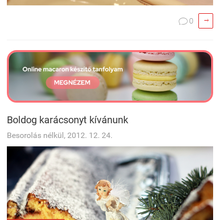

0

Boldog karácsonyt kívánunk
Besorolás nélkül, 2012. 12. 24.