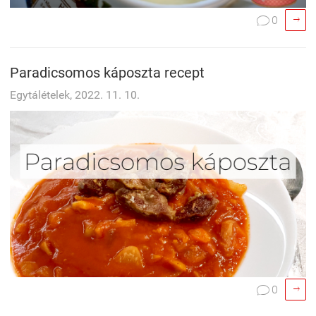

0

Paradicsomos káposzta recept
Egytálételek, 2022. 11. 10.

0
