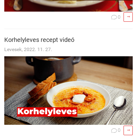

0

Korhelyleves recept videó
Levesek, 2022. 11. 27.

0
