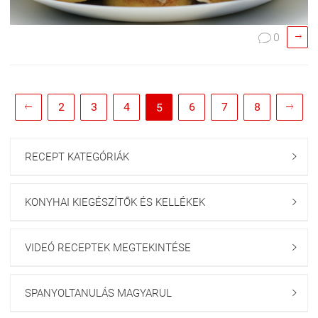

0

2
3
4
6
7
8
5


RECEPT KATEGÓRIÁK

KONYHAI KIEGÉSZÍTŐK ÉS KELLÉKEK

VIDEÓ RECEPTEK MEGTEKINTÉSE

SPANYOLTANULÁS MAGYARUL
