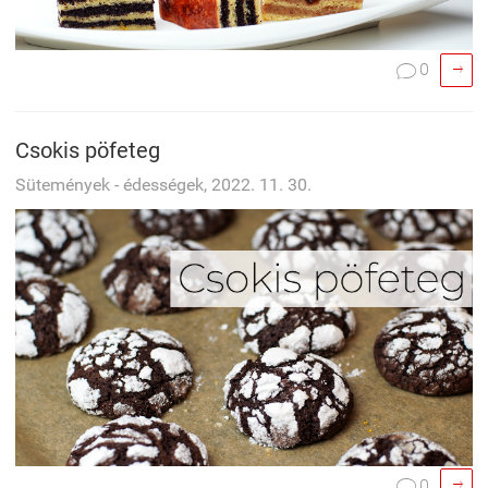

0

Csokis pöfeteg
Sütemények - édességek, 2022. 11. 30.

0
