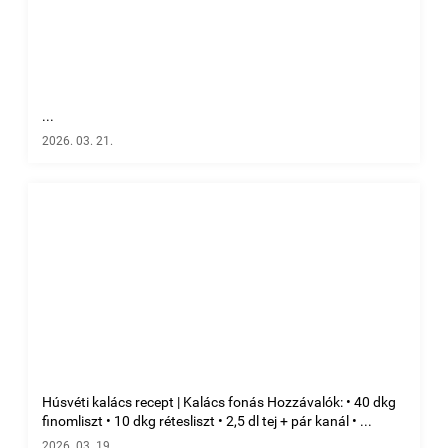
...
2026. 03. 21.
Húsvéti kalács recept | Kalács fonás Hozzávalók: • 40 dkg
finomliszt • 10 dkg rétesliszt • 2,5 dl tej + pár kanál • ...
2026. 03. 19.