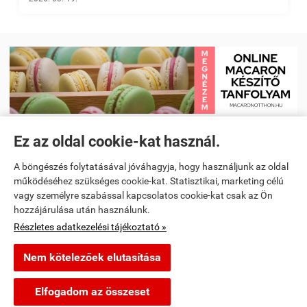
Ez az oldal cookie-kat használ.
Receptkönyv e-book és Étrendtervező app
|
Kezdőlap
|
Receptek
|
A böngészés folytatásával jóváhagyja, hogy használjunk az oldal
Videó receptek megtekintése
|
Macaron tanfolyam
|
működéséhez szükséges cookie-kat. Statisztikai, marketing célú
vagy személyre szabással kapcsolatos cookie-kat csak az Ön
Spanyoltanulás magyarul - Online spanyol oktató alkalmazás
|
hozzájárulása után használunk.
Részletes adatkezelési tájékoztató »
Konyhai kiegészítők és kellékek
Nem kötelezőek elutasítása
segitunkfozni.hu -
-
ÁSZF
-
Adatkezelési tájékoztató
Elfogadom az összeset
Webáruház készítés
a StartÜzlettel.