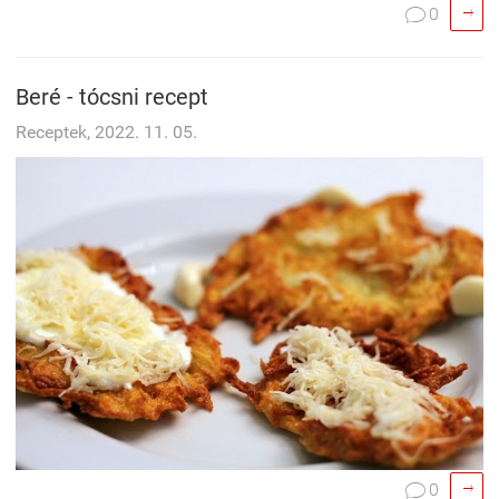

0

Beré - tócsni recept
Receptek, 2022. 11. 05.

0
